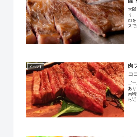
能
大阪
り、
肉を
スで
肉
イベント
コ
ゴー
あり
肉料
ら近