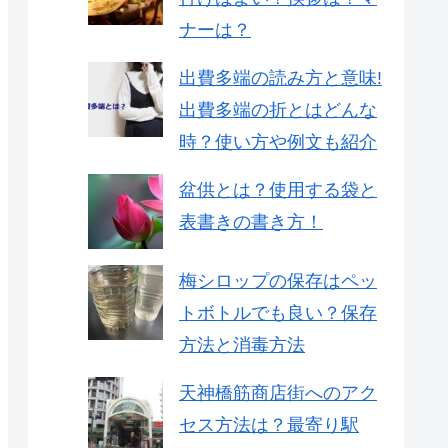
ナーは？
出費多端の読み方と意味!
出費多端の折とはどんな
時？使い方や例文も紹介
盆供とは？使用する袋と
表書きの書き方！
梅シロップの保存はペッ
トボトルでも良い？保存
方法と消毒方法
天神橋筋商店街へのアク
セス方法は？最寄り駅