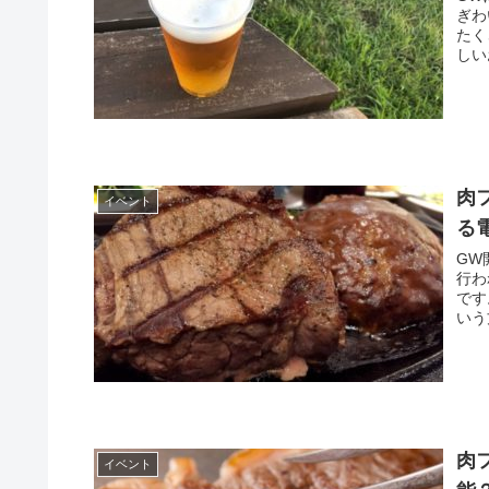
ぎわ
たく
しい
肉
イベント
る
GW
行わ
です
いう
肉
イベント