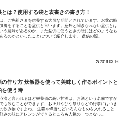
供とは？使用する袋と表書きの書き方！
は、ご先祖さまを供養する大切な期間とされています。お盆の時
供養をすることを盆供と言います。意外と聞きなれない盆供とは
いう意味があるのか、また盆供に使うときの袋にはどのようなも
あるのかといったことについて紹介します。 盆供の際...
2019.03.16
酒の作り方 炊飯器を使って美味しく作るポイントと
粕を使う時
点滴と言われるほど栄養価の高い甘酒は、お酒という名前ですが
でも飲むことができます。お正月やひな祭りなどの行事にはつき
の飲み物ですよね。 生姜や蜂蜜などいろんなものを入れること
好みの味にアレンジができるところも人気の一つとなっ...