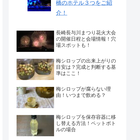
橋のホテル３つをご紹
介！
長崎長与川まつり花火大会
の開催日程と会場情報！穴
場スポットも！
梅シロップの出来上がりの
目安は？完成と判断する基
準はここ！
梅シロップが腐らない理
由！いつまで飲める？
梅シロップを保存容器に移
し替える方法！ペットボト
ルの場合