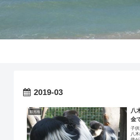
2019-03
八
観光地
金
子供
八木
供が