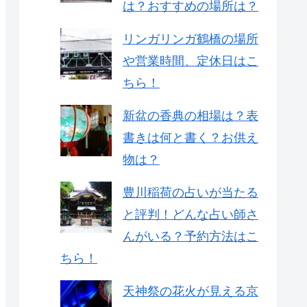
は？おすすめの場所は？
リンガリンガ鶴橋の場所
や営業時間、定休日はこ
ちら！
新盆の香典の相場は？表
書きは何と書く？お供え
物は？
豊川稲荷の占いが当たる
と評判！どんな占い師さ
んがいる？予約方法はこ
ちら！
天神祭の花火が見える京