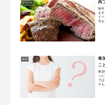
肉
イベント
毎年
ます
イベ
号を
奉
生活
こ
奉加
った
では
そも