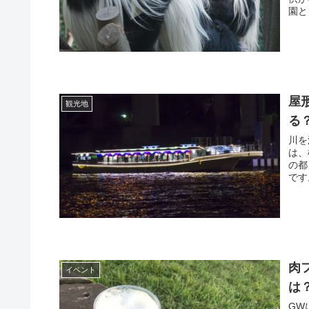
園と
屋
観光地
る
川を
は、
の都
です
肉
イベント
は
GW