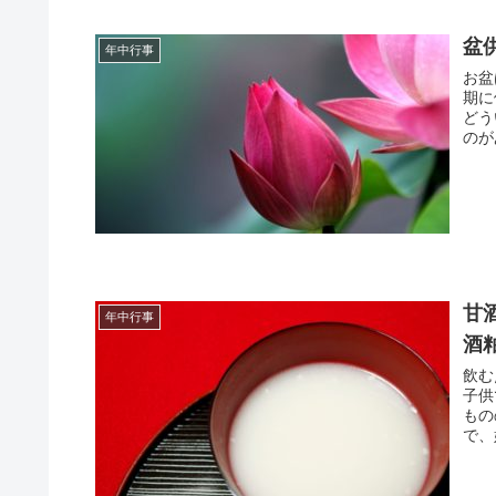
盆
年中行事
お盆
期に
どう
のが
甘
年中行事
酒
飲む
子供
もの
で、