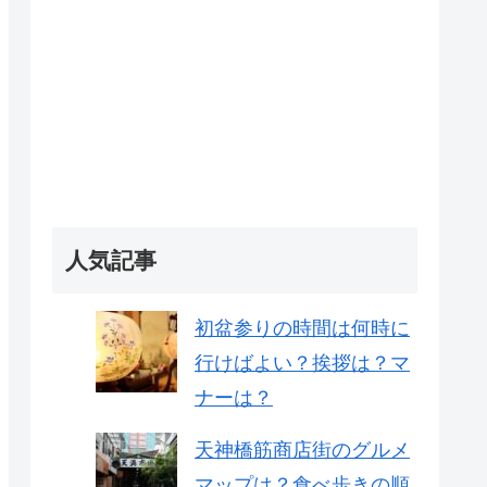
人気記事
初盆参りの時間は何時に
行けばよい？挨拶は？マ
ナーは？
天神橋筋商店街のグルメ
マップは？食べ歩きの順