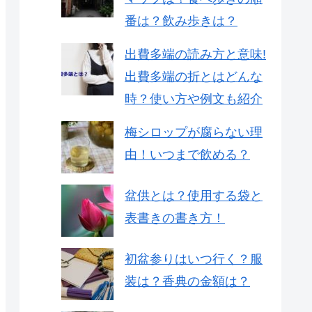
番は？飲み歩きは？
出費多端の読み方と意味!
出費多端の折とはどんな
時？使い方や例文も紹介
梅シロップが腐らない理
由！いつまで飲める？
盆供とは？使用する袋と
表書きの書き方！
初盆参りはいつ行く？服
装は？香典の金額は？