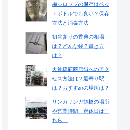
梅シロップの保存はペッ
トボトルでも良い？保存
方法と消毒方法
初盆参りの香典の相場
は？どんな袋？書き方
は？
天神橋筋商店街へのアク
セス方法は？最寄り駅
は？おすすめの場所は？
リンガリンガ鶴橋の場所
や営業時間、定休日はこ
ちら！