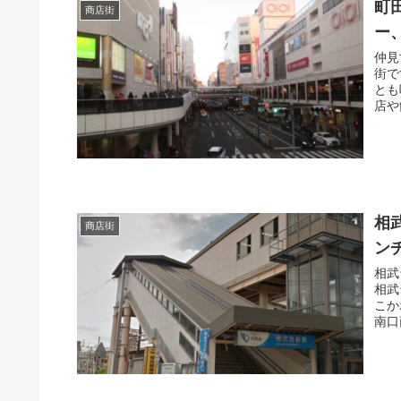
町
商店街
ー
仲見
街で
とも
店や
相
商店街
ン
相武
相武
こか
南口