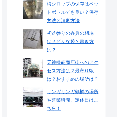
梅シロップの保存はペッ
トボトルでも良い？保存
方法と消毒方法
初盆参りの香典の相場
は？どんな袋？書き方
は？
天神橋筋商店街へのアク
セス方法は？最寄り駅
は？おすすめの場所は？
リンガリンガ鶴橋の場所
や営業時間、定休日はこ
ちら！