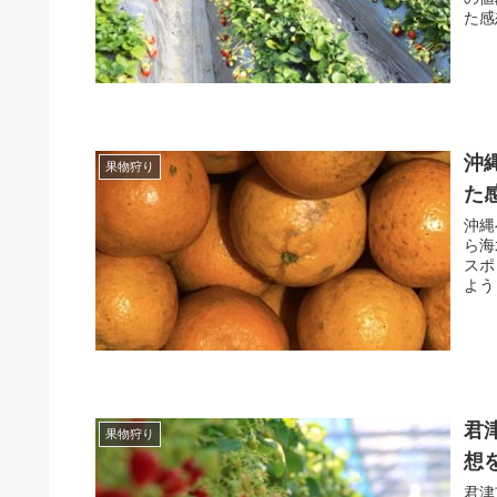
た感
沖
果物狩り
た
沖縄
ら海
スポ
よう
君
果物狩り
想
君津