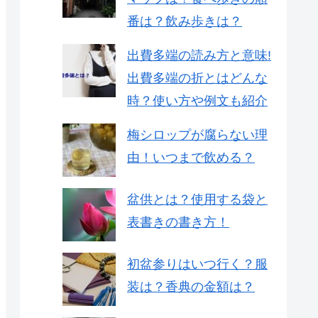
番は？飲み歩きは？
出費多端の読み方と意味!
出費多端の折とはどんな
時？使い方や例文も紹介
梅シロップが腐らない理
由！いつまで飲める？
盆供とは？使用する袋と
表書きの書き方！
初盆参りはいつ行く？服
装は？香典の金額は？