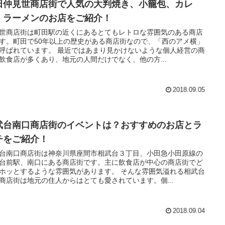
田仲見世商店街で人気の大判焼き、小籠包、カレ
、ラーメンのお店をご紹介！
世商店街は町田駅の近くにあるとてもレトロな雰囲気のある商店
す。町田で50年以上の歴史がある商店街なので、「西のアメ横」
呼ばれています。 最近ではあまり見かけないような個人経営の商
飲食店が多くあり、地元の人間だけでなく、他の方...
2018.09.05
武台南口商店街のイベントは？おすすめのお店とラ
チをご紹介！
台南口商店街は神奈川県座間市相武台３丁目、小田急小田原線の
台前駅、南口にある商店街です。主に飲食店が中心の商店街でど
ホッとするような雰囲気があります。 そんな雰囲気溢れる相武台
商店街は地元の住人からはとても愛されています。個...
2018.09.04