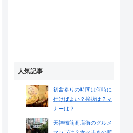
人気記事
初盆参りの時間は何時に
行けばよい？挨拶は？マ
ナーは？
天神橋筋商店街のグルメ
マップは？食べ歩きの順