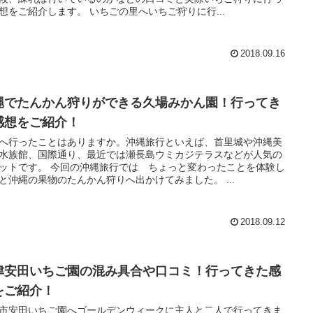
想をご紹介します。 いちごの里へいちご狩りに行...
2018.09.16
縄でたんかん狩りができる久場みかん園！行ってき
感想をご紹介！
へ行ったことはありますか。沖縄旅行といえば、首里城や沖縄美
水族館、国際通り、最近では瀬長島ウミカジテラスなどが人気の
ットです。 今回の沖縄旅行では ちょっと変わったことを体験し
と沖縄の果物のたんかん狩りへ出かけてみました。 ...
2018.09.12
津安田いちご園の混み具合や口コミ！行ってきた感
をご紹介！
市安田いちご園へゴールデンウィークに主人と二人で行ってきま