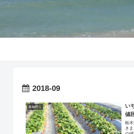
2018-09
い
果物狩り
値
栃木
きま
の値