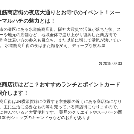
道筋商店街の夜店大通りとお寺でのイベント！スー
ーマルハチの魅力とは！
市の灘区にある水道筋商店街。阪神大震災で活気が落ちた後、ス
ーや地元の店舗など、地域全体で盛り上がり復興した商店街で
昨今は若い方の参入も目立ち、また以前に増して活気が沸いてい
。 水道筋商店街の夜はまた顔を変え、ディープな飲み屋...
2018.09.03
笠商店街はどこ？おすすめランチとポイントカード
紹介します！
商店街はJR横須賀線に位置する衣笠駅の近くにある商店街になり
。主に生活に必要なもの等を売っている商店街になりますので、
に住んでいると大変便利です。 薬局のクリエイトやスーパーの西
100円ショップのキャンドゥなどのお店がありま...