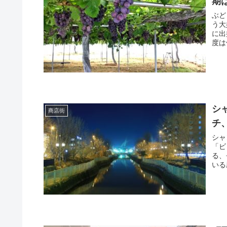
期
ぶど
う大
に出
度は
シ
商店街
チ
シャ
「ビ
る、
いる