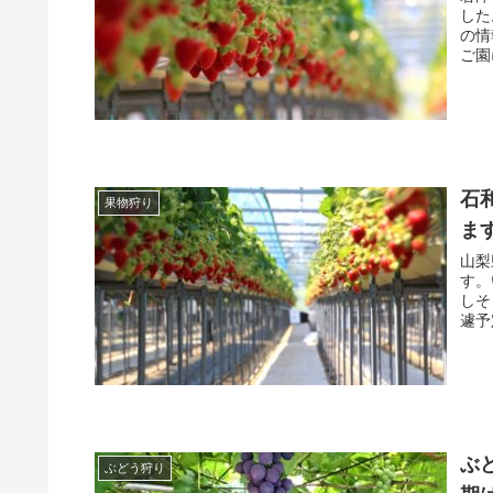
した
の情
ご園
石
果物狩り
ま
山梨
す。
しそ
遽予
ぶ
ぶどう狩り