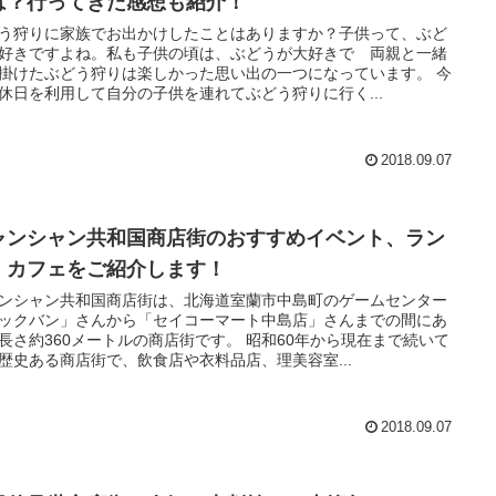
は？行ってきた感想も紹介！
う狩りに家族でお出かけしたことはありますか？子供って、ぶど
好きですよね。私も子供の頃は、ぶどうが大好きで 両親と一緒
掛けたぶどう狩りは楽しかった思い出の一つになっています。 今
休日を利用して自分の子供を連れてぶどう狩りに行く...
2018.09.07
ャンシャン共和国商店街のおすすめイベント、ラン
、カフェをご紹介します！
ンシャン共和国商店街は、北海道室蘭市中島町のゲームセンター
ックバン」さんから「セイコーマート中島店」さんまでの間にあ
長さ約360メートルの商店街です。 昭和60年から現在まで続いて
歴史ある商店街で、飲食店や衣料品店、理美容室...
2018.09.07