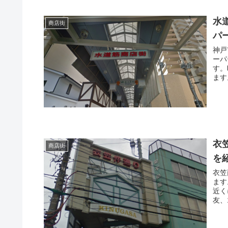
水
商店街
パ
神戸
ーパ
す。
ます
衣
商店街
を
衣笠
ます
近く
友、