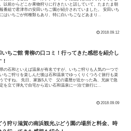
。以前からどこか果物狩りに行きたいと話していて、たまたま朝
報番組で君津市の安田いちご園が紹介されていました。 安田いち
にはいちごが何種類もあり、特に白いちごなどあまり...
2018.09.12
和いちご館 青柳の口コミ！行ってきた感想を紹介し
す！
県の石和といえば温泉が有名ですが、いちご狩りも人気の一つで
いちご狩りを楽しんだ後は石和温泉でゆっくりくつろぐ旅行も楽
うですね。 先日、家族5人で 父の還暦が近かった為、兄妹で急
定を立て弾丸で自宅から近い石和温泉に一泊で旅行に...
2018.09.09
どう狩り滋賀の南浜観光ぶどう園の場所と料金、時