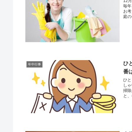
12
毎年
お考
庭の
ひ
年中行事
番
ひと
しゃ
掃除
と、