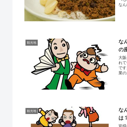
なん
な
観光地
の
大阪
れて
です
業の
な
観光地
は
皆様