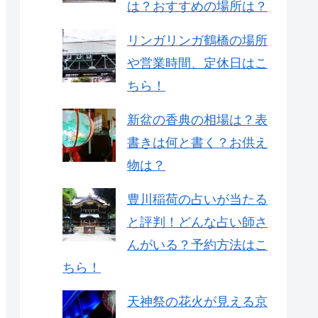
は？おすすめの場所は？
リンガリンガ鶴橋の場所
や営業時間、定休日はこ
ちら！
新盆の香典の相場は？表
書きは何と書く？お供え
物は？
豊川稲荷の占いが当たる
と評判！どんな占い師さ
んがいる？予約方法はこ
ちら！
天神祭の花火が見える京