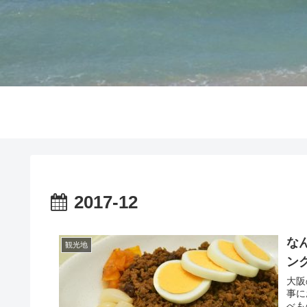
2017-12
な
観光地
ン
大阪
事に
べも