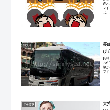
違わ
ンド
ば、
長
観光地
び
長崎
のが
線が
です
大
年中行事