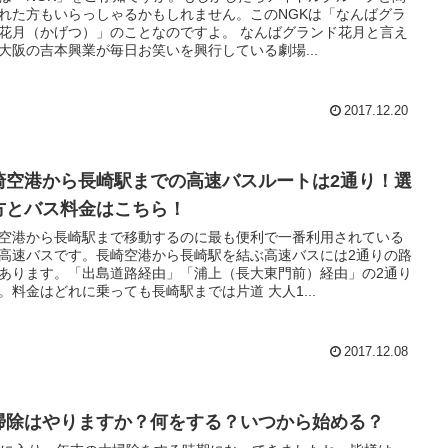
れた方もいらっしゃるかもしれません。このNGKは「なんばグラ
花月（かげつ）」のことなのですよ。 なんばグランド花月と言え
大阪の吉本興業が毎日お笑いを興行している劇場...
2017.12.20
崎空港から長崎駅までの高速バスルートは2通り！選
方とバス料金はこちら！
空港から長崎駅まで移動するのに最も便利で一番利用されている
高速バスです。長崎空港から長崎駅を結ぶ高速バスには2通りの路
あります。「出島道路経由」「浦上（長大東門前）経由」の2通り
。料金はどれに乗っても長崎駅までは片道 大人1...
2017.12.08
掃除はやりますか？何をする？いつから始める？