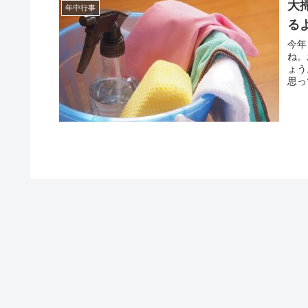
大
年中行事
る
今年
ね。
ょう
思っ