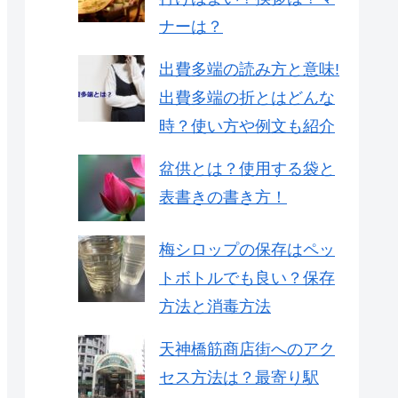
ナーは？
出費多端の読み方と意味!
出費多端の折とはどんな
時？使い方や例文も紹介
盆供とは？使用する袋と
表書きの書き方！
梅シロップの保存はペッ
トボトルでも良い？保存
方法と消毒方法
天神橋筋商店街へのアク
セス方法は？最寄り駅