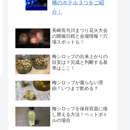
橋のホテル３つをご紹
介！
長崎長与川まつり花火大会
の開催日程と会場情報！穴
場スポットも！
梅シロップの出来上がりの
目安は？完成と判断する基
準はここ！
梅シロップが腐らない理
由！いつまで飲める？
梅シロップを保存容器に移
し替える方法！ペットボト
ルの場合