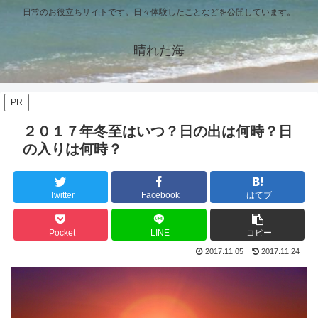
日常のお役立ちサイトです。日々体験したことなどを公開しています。
晴れた海
PR
２０１７年冬至はいつ？日の出は何時？日
の入りは何時？
Twitter
Facebook
はてブ
Pocket
LINE
コピー
2017.11.05
2017.11.24