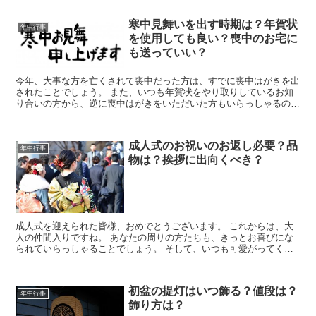
寒中見舞いを出す時期は？年賀状
年中行事
を使用しても良い？喪中のお宅に
も送っていい？
今年、大事な方を亡くされて喪中だった方は、すでに喪中はがきを出
されたことでしょう。 また、いつも年賀状をやり取りしているお知
り合いの方から、逆に喪中はがきをいただいた方もいらっしゃるので
はありませんか。 そんな時に出すことの出来る「寒中見舞...
成人式のお祝いのお返し必要？品
年中行事
物は？挨拶に出向くべき？
成人式を迎えられた皆様、おめでとうございます。 これからは、大
人の仲間入りですね。 あなたの周りの方たちも、きっとお喜びにな
られていらっしゃることでしょう。 そして、いつも可愛がってくれ
るおじいさんや、おばあさん、ご親戚などから成人式のお祝...
初盆の提灯はいつ飾る？値段は？
年中行事
飾り方は？