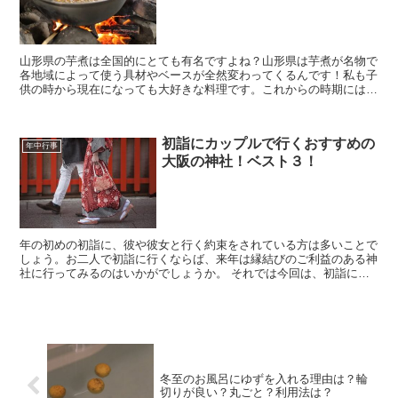
山形県の芋煮は全国的にとても有名ですよね？山形県は芋煮が名物で
各地域によって使う具材やベースが全然変わってくるんです！私も子
供の時から現在になっても大好きな料理です。これからの時期には芋
煮会など多くのイベントも開催される予定になっています。...
初詣にカップルで行くおすすめの
年中行事
大阪の神社！ベスト３！
年の初めの初詣に、彼や彼女と行く約束をされている方は多いことで
しょう。お二人で初詣に行くならば、来年は縁結びのご利益のある神
社に行ってみるのはいかがでしょうか。 それでは今回は、初詣にカ
ップルで行くおすすめの大阪の神社をご紹介することにいた...
冬至のお風呂にゆずを入れる理由は？輪
切りが良い？丸ごと？利用法は？