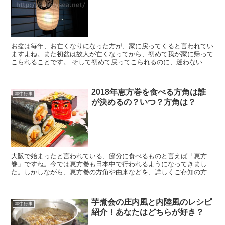
お盆は毎年、お亡くなりになった方が、家に戻ってくると言われてい
ますよね。また初盆は故人が亡くなってから、初めて我が家に帰って
こられることです。 そして初めて戻ってこられるのに、迷わないよ
うに目印となるものが何かお分かりでしょうか。その目印は...
2018年恵方巻を食べる方角は誰
年中行事
が決めるの？いつ？方角は？
大阪で始まったと言われている、節分に食べるものと言えば「恵方
巻」ですね。今では恵方巻も日本中で行われるようになってきまし
た。しかしながら、恵方巻の方角や由来などを、詳しくご存知の方は
多くはないでしょう。 というわけで、今回は節分の「恵方巻」...
芋煮会の庄内風と内陸風のレシピ
年中行事
紹介！あなたはどちらが好き？