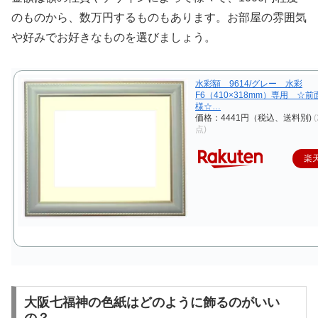
のものから、数万円するものもあります。お部屋の雰囲気
や好みでお好きなものを選びましょう。
水彩額 9614/グレー 水彩
F6（410×318mm）専用 ☆
様☆…
価格：4441円（税込、送料別)
点)
楽
大阪七福神の色紙はどのように飾るのがいい
の？