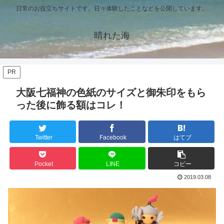
日常のお役立ちサイトです。日々体験したことなどを公開しています。
晴れた海
PR
大阪七福神の色紙のサイズと御朱印をもら
った後に飾る額はコレ！
Twitter
Facebook
はてブ
Pocket
LINE
コピー
2019.03.08