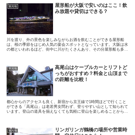
屋形船が大阪で安いのはここ！飲
観光地
み放題や貸切はできる？
川を渡り、外の景色を楽しみながらお酒を飲むことができる屋形船
は、桜の季節をはじめ人気の宴会スポットとなっています。大阪は水
の都といわれるほど、街中に川がたくさんあり、その分屋形船も多い
です。 各地域によって、川から見られる景色は異なり、目的...
高尾山はケーブルカーとリフトど
観光地
っちがおすすめ？料金と山頂まで
の距離を比較！
都心からのアクセスも良く、新宿から京王線で1時間ほどで行くこと
ができる「高尾山」は老若男女問わず、登りやすい山として知られて
います。登山の道具を揃えなくても気軽に登山を楽しめることから、
デートスポットとしても人気がありますよね。 高尾山には...
リンガリンガ鶴橋の場所や営業時
観光地