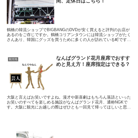
間、定休日はこちら！
鶴橋の韓流ショップでBIGBANGのDVDが安く買えると評判のお店が
あるのをご存じですか。鶴橋コリアンタウンには韓流ショップがたく
さんあり、韓国にグッズを買うために多くの人が訪れている町です。
そんな中、BIGBANGのグッズで有名なのが「...
なんばグランド花月座席でおすす
観光地
めと見え方！座席指定はできる？
大阪と言えばお笑いですよね。漫才や新喜劇はもちろん落語といった
お笑いのすべてを楽しめる施設がなんばグランド花月、通称NGKで
す。大阪に観光にお越しの際はぜひとも一回見て帰ってほしいと思う
大阪人が誇る名物の一つです。 せっかく見るなら最高の席...