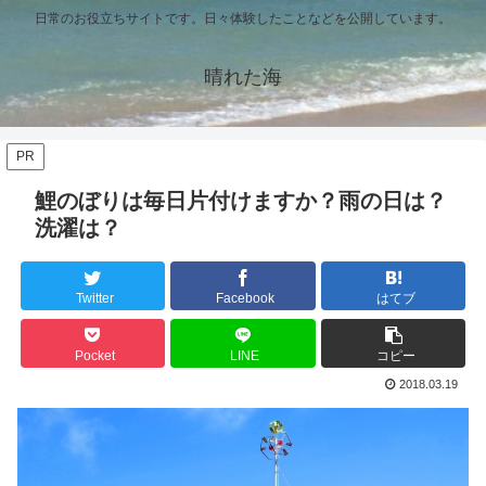
日常のお役立ちサイトです。日々体験したことなどを公開しています。
晴れた海
PR
鯉のぼりは毎日片付けますか？雨の日は？
洗濯は？
Twitter
Facebook
はてブ
Pocket
LINE
コピー
2018.03.19