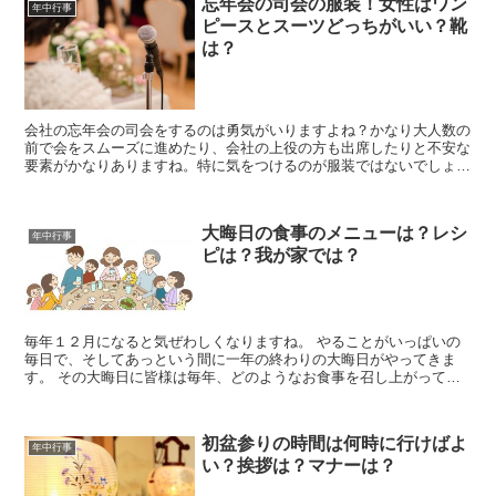
忘年会の司会の服装！女性はワン
年中行事
ピースとスーツどっちがいい？靴
は？
会社の忘年会の司会をするのは勇気がいりますよね？かなり大人数の
前で会をスムーズに進めたり、会社の上役の方も出席したりと不安な
要素がかなりありますね。特に気をつけるのが服装ではないでしょう
か。 果たして忘年会の司会をする時は、どんな服装がその...
大晦日の食事のメニューは？レシ
年中行事
ピは？我が家では？
毎年１２月になると気ぜわしくなりますね。 やることがいっぱいの
毎日で、そしてあっという間に一年の終わりの大晦日がやってきま
す。 その大晦日に皆様は毎年、どのようなお食事を召し上がってい
らっしゃいますか。 それでは大晦日の食事のメニューやレシ...
初盆参りの時間は何時に行けばよ
年中行事
い？挨拶は？マナーは？