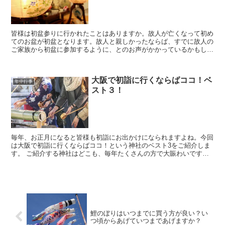
皆様は初盆参りに行かれたことはありますか。故人が亡くなって初め
てのお盆が初盆となります。故人と親しかったならば、すでに故人の
ご家族から初盆に参加するように、とのお声がかかっているかもしれ
ませんね。 しかしながら、特に連絡がなければ、初盆には...
大阪で初詣に行くならばココ！ベ
年中行事
スト３！
毎年、お正月になると皆様も初詣にお出かけになられますよね。今回
は大阪で初詣に行くならばココ！という神社のベスト3をご紹介しま
す。 ご紹介する神社はどこも、毎年たくさんの方で大賑わいです
よ。大阪に初詣に来られる時はぜひ参考になさってくださいね...
鯉のぼりはいつまでに買う方が良い？い
つ頃からあげていつまであげますか？