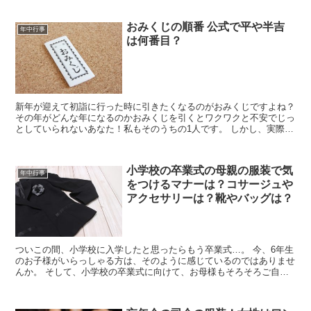
おみくじの順番 公式で平や半吉
年中行事
は何番目？
新年が迎えて初詣に行った時に引きたくなるのがおみくじですよね？
その年がどんな年になるのかおみくじを引くとワクワクと不安でじっ
としていられないあなた！私もそのうちの1人です。 しかし、実際に
おみくじを引いて中身を確認すると使われている言葉など...
小学校の卒業式の母親の服装で気
年中行事
をつけるマナーは？コサージュや
アクセサリーは？靴やバッグは？
ついこの間、小学校に入学したと思ったらもう卒業式…。 今、6年生
のお子様がいらっしゃる方は、そのように感じているのではありませ
んか。 そして、小学校の卒業式に向けて、お母様もそろそろご自分
の服を用意しなくてはいけませんね。 しかし小学校の卒...