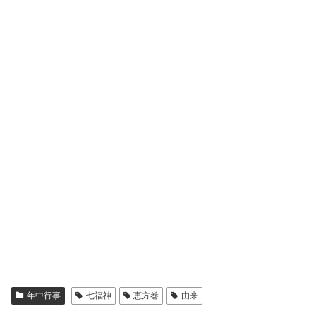
年中行事
七福神
恵方巻
由来