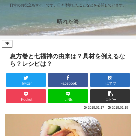
日常のお役立ちサイトです。日々体験したことなどを公開しています。
晴れた海
PR
恵方巻と七福神の由来は？具材を例えるな
ら？レシピは？
Twitter
Facebook
はてブ
Pocket
LINE
コピー
2018.01.17
2018.01.18