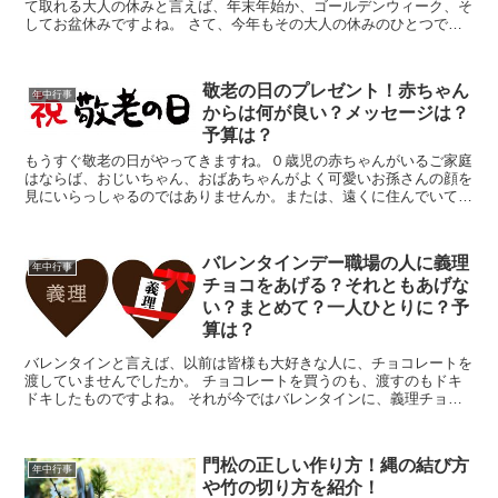
て取れる大人の休みと言えば、年末年始か、ゴールデンウィーク、そ
してお盆休みですよね。 さて、今年もその大人の休みのひとつであ
る、お盆休みがもうすぐやってきます。今年のお盆休みは車...
敬老の日のプレゼント！赤ちゃん
年中行事
からは何が良い？メッセージは？
予算は？
もうすぐ敬老の日がやってきますね。０歳児の赤ちゃんがいるご家庭
はならば、おじいちゃん、おばあちゃんがよく可愛いお孫さんの顔を
見にいらっしゃるのではありませんか。または、遠くに住んでいて、
なかなか会えないご家族もいらっしゃることでしょう。 ０...
バレンタインデー職場の人に義理
年中行事
チョコをあげる？それともあげな
い？まとめて？一人ひとりに？予
算は？
バレンタインと言えば、以前は皆様も大好きな人に、チョコレートを
渡していませんでしたか。 チョコレートを買うのも、渡すのもドキ
ドキしたものですよね。 それが今ではバレンタインに、義理チョコ
を送るかどうかで悩んだりしますね。 特に職場の方に義理...
門松の正しい作り方！縄の結び方
年中行事
や竹の切り方を紹介！