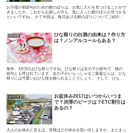
お子様の初節句のための鯉のぼりは、お気に入りを見つけることがで
きましたか。これからお探しの方も、気に入った鯉のぼりが見つかる
といいですね。 さて今回は、毎日あげる鯉のぼりについてご紹介い
たします。鯉のぼりは毎日あげるものなのか、雨の日はどう...
ひな祭りの白酒の由来は？作り方
年中行事
は？ノンアルコールもある？
毎年、3月3日はひな祭りですね。ひな祭りは女の子の節句で、桃の
節句とも呼ばれています。女の子がいらっしゃるご家庭ならば、ひな
祭りには可愛いおひな様を飾られることでしょう。 そして、ひな祭
りに美味しく飲む飲み物と言えば、「白酒」ですね。それで...
お盆休み2017はいつからいつま
年中行事
で？渋滞のピークは？ETC割引は
あるの？
大人のお休みと言えば、皆様はどの休みを思い出しますか。まとまっ