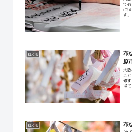
で有
に悩
す。
布
観光地
原
大阪
こと
修す
得て
布
観光地