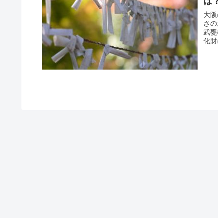
は
大阪
さの
武甕
化財