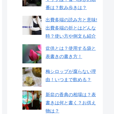
番は？飲み歩きは？
出費多端の読み方と意味!
出費多端の折とはどんな
時？使い方や例文も紹介
盆供とは？使用する袋と
表書きの書き方！
梅シロップが腐らない理
由！いつまで飲める？
新盆の香典の相場は？表
書きは何と書く？お供え
物は？