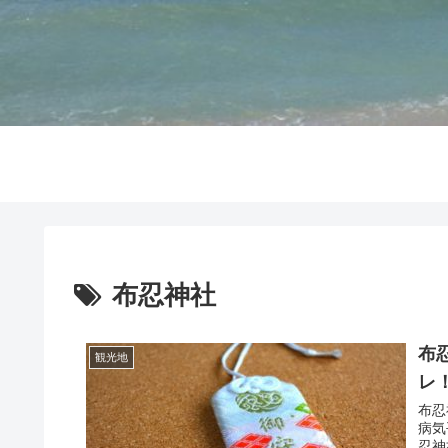
布忍神社
布
観光地
レ
布忍
病気
忍神