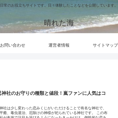
日常のお役立ちサイトです。日々体験したことなどを公開しています。
晴れた海
お問い合わせ
運営者情報
サイトマップ
忍神社のお守りの種類と値段！嵐ファンに人気はコ
！
神社は少し変わった恋みくじがいただけることで有名な神社で、
平癒、毒虫退治、厄除けの神様が祀られている神社です。 この布
社が各地で注目を浴びるようになったきっかけは、個性的な恋み