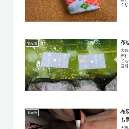
くじ
布
観光地
大阪
神社
ても
度引
布
観光地
も
大阪