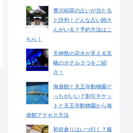
豊川稲荷の占いが当たる
と評判！どんな占い師さ
んがいる？予約方法はこ
ちら！
天神祭の花火が見える京
橋のホテル３つをご紹
介！
海遊館と天王寺動物園ど
っちがいい？割引チケッ
トと天王寺動物園から海
遊館アクセス方法
初盆参りはいつ行く？服