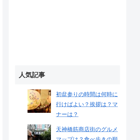
人気記事
初盆参りの時間は何時に
行けばよい？挨拶は？マ
ナーは？
天神橋筋商店街のグルメ
マップは？食べ歩きの順