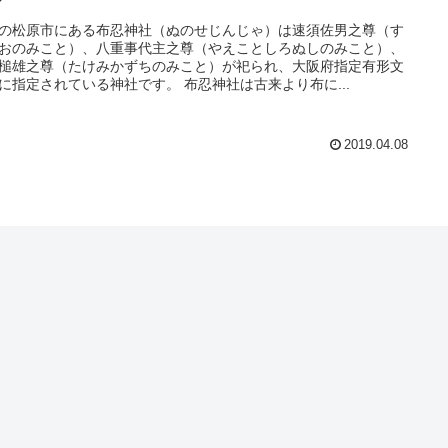
？
の松原市にある布忍神社（ぬのせじんじゃ）は速須佐男之尊（す
おのみこと）、八重事代主之尊（やえことしろぬしのみこと）、
槌雄之尊（たけみかずちのみこと）が祀られ、大阪府指定有形文
に指定されている神社です。 布忍神社は古来より布に...
2019.04.08