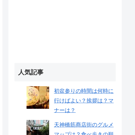
人気記事
初盆参りの時間は何時に
行けばよい？挨拶は？マ
ナーは？
天神橋筋商店街のグルメ
マップは？食べ歩きの順