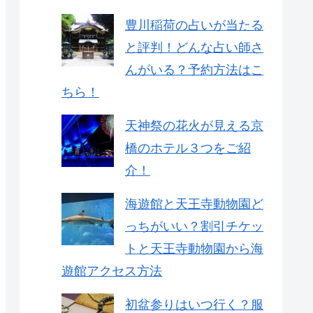
豊川稲荷の占いが当たる
と評判！どんな占い師さ
んがいる？予約方法はこ
ちら！
天神祭の花火が見える京
橋のホテル３つをご紹
介！
海遊館と天王寺動物園ど
っちがいい？割引チケッ
トと天王寺動物園から海
遊館アクセス方法
初盆参りはいつ行く？服