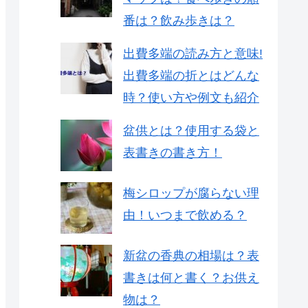
番は？飲み歩きは？
出費多端の読み方と意味!
出費多端の折とはどんな
時？使い方や例文も紹介
盆供とは？使用する袋と
表書きの書き方！
梅シロップが腐らない理
由！いつまで飲める？
新盆の香典の相場は？表
書きは何と書く？お供え
物は？