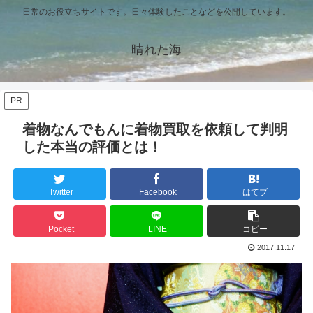
日常のお役立ちサイトです。日々体験したことなどを公開しています。
晴れた海
PR
着物なんでもんに着物買取を依頼して判明
した本当の評価とは！
Twitter
Facebook
はてブ
Pocket
LINE
コピー
2017.11.17